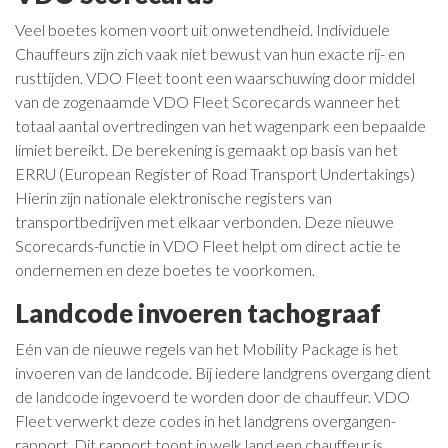
Veel boetes komen voort uit onwetendheid. Individuele
Chauffeurs zijn zich vaak niet bewust van hun exacte rij- en
rusttijden. VDO Fleet toont een waarschuwing door middel
van de zogenaamde VDO Fleet Scorecards wanneer het
totaal aantal overtredingen van het wagenpark een bepaalde
limiet bereikt. De berekening is gemaakt op basis van het
ERRU (European Register of Road Transport Undertakings)
Hierin zijn nationale elektronische registers van
transportbedrijven met elkaar verbonden. Deze nieuwe
Scorecards-functie in VDO Fleet helpt om direct actie te
ondernemen en deze boetes te voorkomen.
Landcode invoeren tachograaf
Eén van de nieuwe regels van het Mobility Package is het
invoeren van de landcode. Bij iedere landgrens overgang dient
de landcode ingevoerd te worden door de chauffeur. VDO
Fleet verwerkt deze codes in het landgrens overgangen-
rapport. Dit rapport toont in welk land een chauffeur is