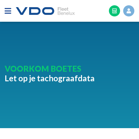
TIS-Web® AANVRAGEN
+31 (0) 40 3023 500
nl@vdo.com
VOORKOM BOETES
Let op je tachograafdata