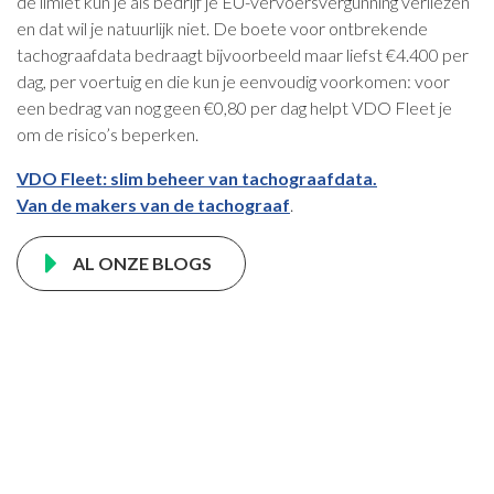
de limiet kun je als bedrijf je EU-vervoersvergunning verliezen
en dat wil je natuurlijk niet. De boete voor ontbrekende
tachograafdata bedraagt bijvoorbeeld maar liefst €4.400 per
dag, per voertuig en die kun je eenvoudig voorkomen: voor
een bedrag van nog geen €0,80 per dag helpt VDO Fleet je
om de risico’s beperken.
VDO Fleet: slim beheer van tachograafdata.
Van de makers van de tachograaf
.
AL ONZE BLOGS